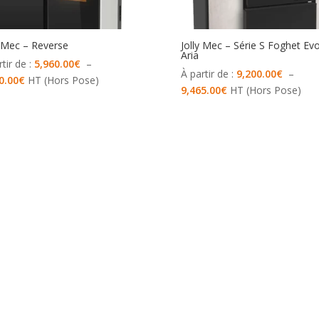
y Mec – Reverse
Jolly Mec – Série S Foghet Ev
Aria
tir de :
5,960.00
€
–
À partir de :
9,200.00
€
–
Plage
0.00
€
HT (Hors Pose)
Plage
9,465.00
€
HT (Hors Pose)
de
de
prix :
prix :
5,960.00€
9,200.00€
à
à
6,230.00€
9,465.00€