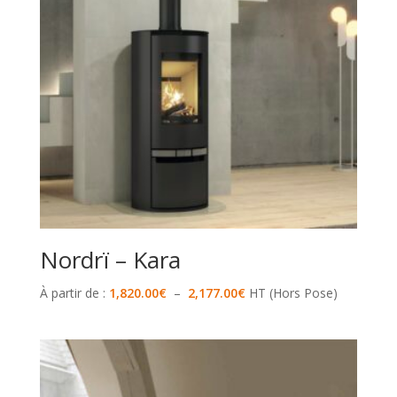
Nordrï – Kara
Plage
À partir de :
1,820.00
€
–
2,177.00
€
HT (Hors Pose)
de
prix :
1,820.00€
à
2,177.00€