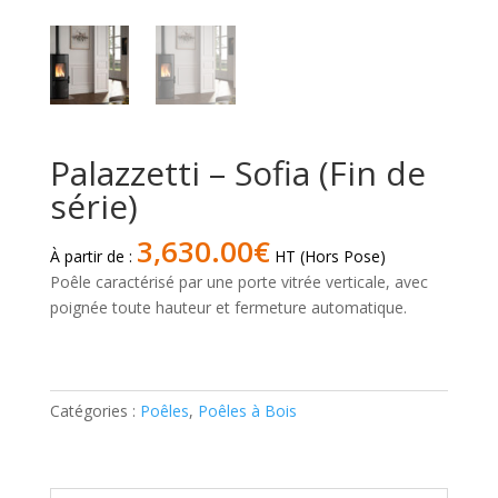
Palazzetti – Sofia (Fin de
série)
3,630.00
€
À partir de :
HT (Hors Pose)
Poêle caractérisé par une porte vitrée verticale, avec
poignée toute hauteur et fermeture automatique.
quantité
de
Palazzetti
Catégories :
Poêles
,
Poêles à Bois
-
Sofia
(Fin