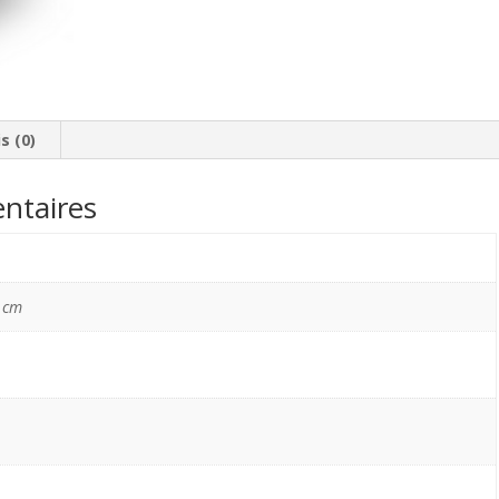
80/60
s (0)
ntaires
 cm