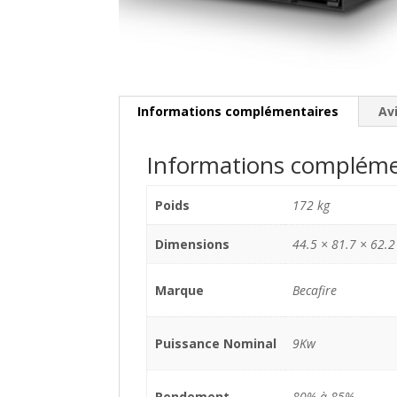
Informations complémentaires
Avi
Informations compléme
Poids
172 kg
Dimensions
44.5 × 81.7 × 62.2
Marque
Becafire
Puissance Nominal
9Kw
Rendement
80% à 85%