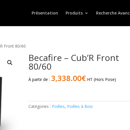
Présentation
Produits
Recherche Avanc
’R Front 80/60
Becafire – Cub’R Front
80/60
3,338.00
€
À partir de :
HT (Hors Pose)
quantité
de
Becafire
Catégories :
Poêles
,
Poêles à Bois
-
Cub'R
Front