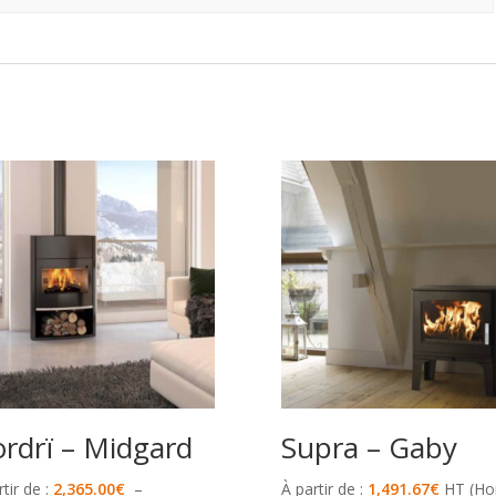
rdrï – Midgard
Supra – Gaby
tir de :
2,365.00
€
–
À partir de :
1,491.67
€
HT (Ho