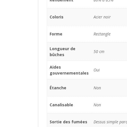
Coloris
Acier noir
Forme
Rectangle
Longueur de
50 cm
bûches
Aides
Oui
gouvernementales
Étanche
Non
Canalisable
Non
Sortie des fumées
Dessus simple par