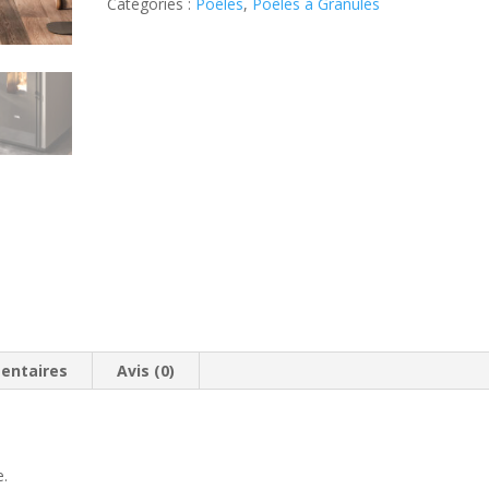
Cadel
Catégories :
Poêles
,
Poêles à Granulés
-
Bold
entaires
Avis (0)
e.