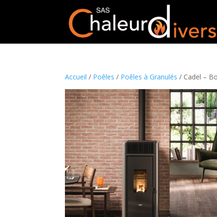
Accueil
/
Poêles
/
Poêles à Granulés
/ Cadel – Bo