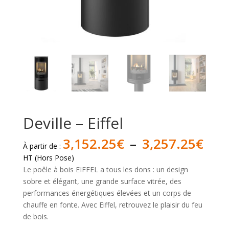
Deville – Eiffel
Pla
3,152.25
€
–
3,257.25
€
À partir de :
de
HT (Hors Pose)
prix 
Le poêle à bois EIFFEL a tous les dons : un design
3,1
sobre et élégant, une grande surface vitrée, des
à
performances énergétiques élevées et un corps de
3,2
chauffe en fonte. Avec Eiffel, retrouvez le plaisir du feu
de bois.