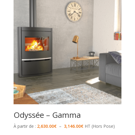
Odyssée – Gamma
Plage
À partir de :
2,630.00
€
–
3,146.00
€
HT (Hors Pose)
de