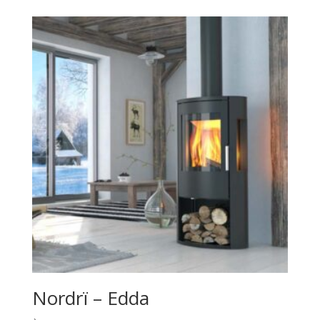
prix :
2,630.00€
à
3,146.00€
Nordrï – Edda