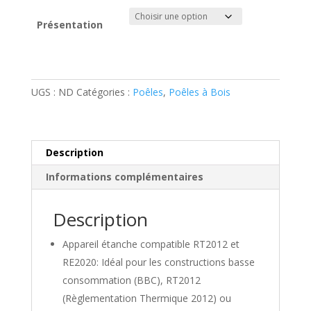
Présentation
quantité
de
Deville
UGS :
ND
Catégories :
Poêles
,
Poêles à Bois
-
Eiffel
Description
Informations complémentaires
Description
Appareil étanche compatible RT2012 et
RE2020: Idéal pour les constructions basse
consommation (BBC), RT2012
(Règlementation Thermique 2012) ou