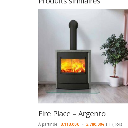
Produits similaires
Fire Place – Argento
Plage
À partir de :
3,113.00
€
–
3,780.00
€
HT (Hors