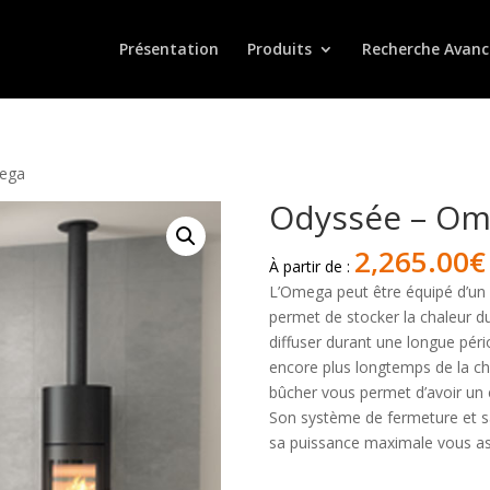
Présentation
Produits
Recherche Avanc
ega
Odyssée – Om
2,265.00
€
À partir de :
L’Omega peut être équipé d’un 
permet de stocker la chaleur du
diffuser durant une longue péri
encore plus longtemps de la ch
bûcher vous permet d’avoir un
Son système de fermeture et sa
sa puissance maximale vous ass