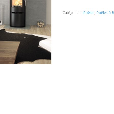
quantité
de
Odyssée
Catégories :
Poêles
,
Poêles à B
-
Omega