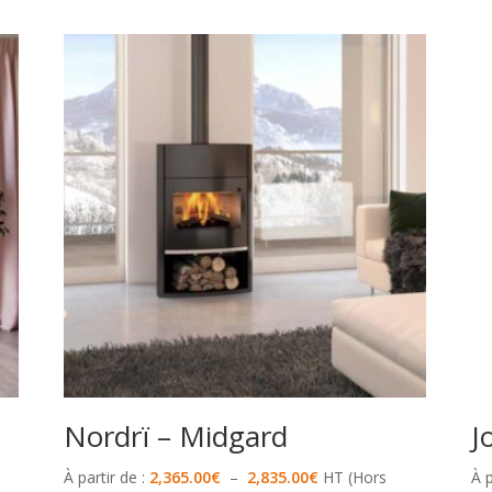
Nordrï – Midgard
J
Plage
À partir de :
2,365.00
€
–
2,835.00
€
HT (Hors
À p