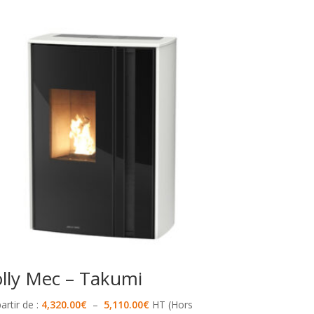
olly Mec – Takumi
Plage
artir de :
4,320.00
€
–
5,110.00
€
HT (Hors