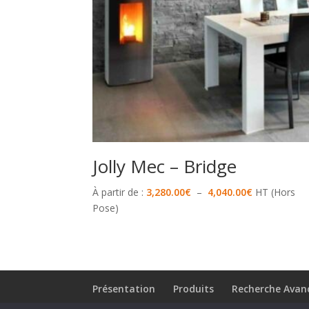
Jolly Mec – Bridge
Plage
À partir de :
3,280.00
€
–
4,040.00
€
HT (Hors
de
Pose)
prix :
3,280.00€
à
4,040.00€
Présentation
Produits
Recherche Avan