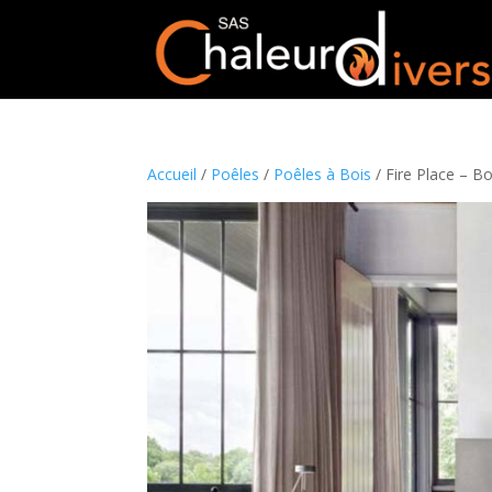
Accueil
/
Poêles
/
Poêles à Bois
/ Fire Place – B