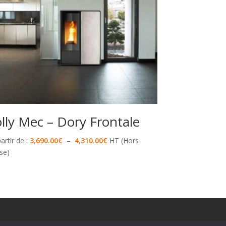
olly Mec – Dory Frontale
Plage
artir de :
3,690.00
€
–
4,310.00
€
HT (Hors
de
se)
prix :
3,690.00€
à
4,310.00€