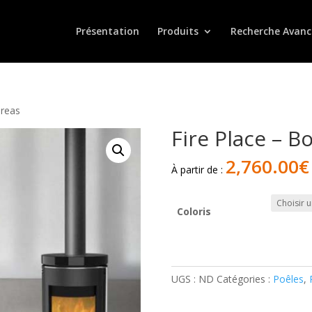
Présentation
Produits
Recherche Avanc
oreas
Fire Place – B
2,760.00
€
À partir de :
Coloris
quantité
de
Fire
UGS :
ND
Catégories :
Poêles
,
Place
-