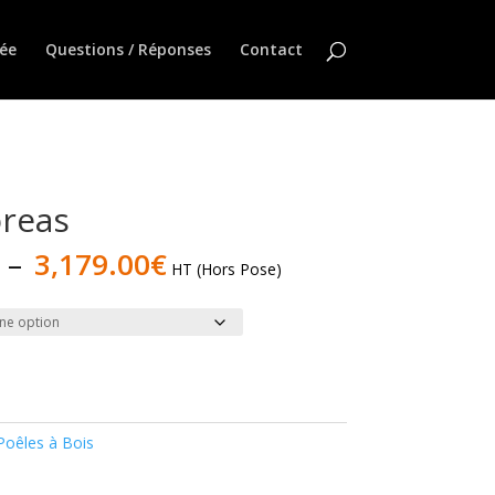
ée
Questions / Réponses
Contact
oreas
Plage
–
3,179.00
€
HT (Hors Pose)
de
prix :
2,760.00€
à
3,179.00€
Poêles à Bois