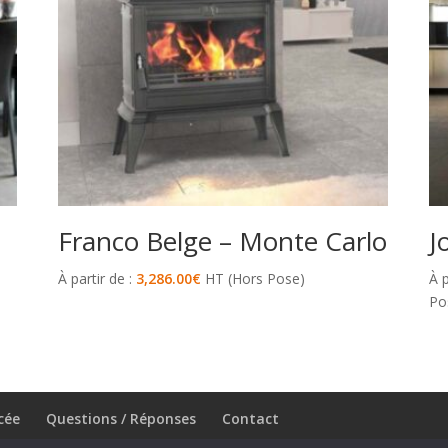
Franco Belge – Monte Carlo
J
À partir de :
3,286.00
€
HT (Hors Pose)
À p
Po
cée
Questions / Réponses
Contact