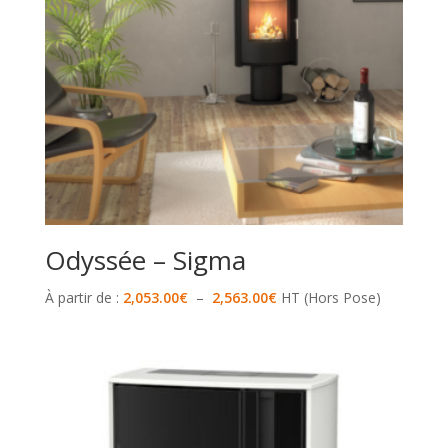
Odyssée – Sigma
Plage
À partir de :
2,053.00
€
–
2,563.00
€
HT (Hors Pose)
de
prix :
2,053.00€
à
2,563.00€