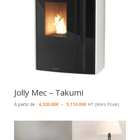
Jolly Mec – Takumi
Plage
À partir de :
4,320.00
€
–
5,110.00
€
HT (Hors Pose)
de
prix :
4,320.00€
à
5,110.00€