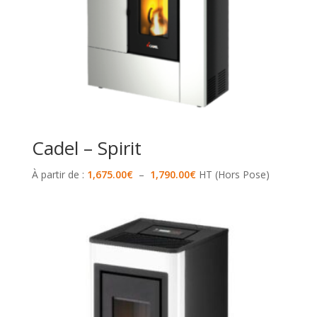
Cadel – Spirit
Plage
À partir de :
1,675.00
€
–
1,790.00
€
HT (Hors Pose)
de
prix :
1,675.00€
à
1,790.00€