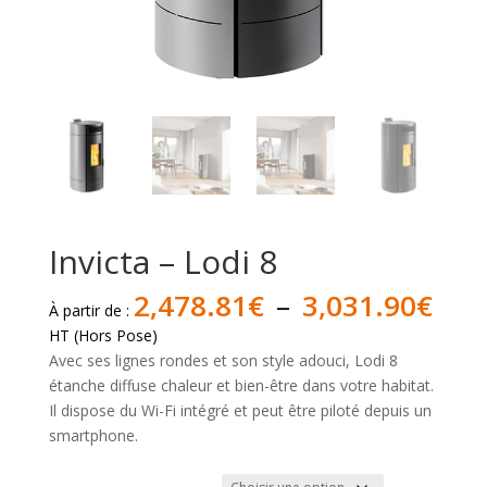
Invicta – Lodi 8
Pla
2,478.81
€
–
3,031.90
€
À partir de :
de
HT (Hors Pose)
prix 
Avec ses lignes rondes et son style adouci, Lodi 8
2,4
étanche diffuse chaleur et bien-être dans votre habitat.
à
Il dispose du Wi-Fi intégré et peut être piloté depuis un
3,0
smartphone.