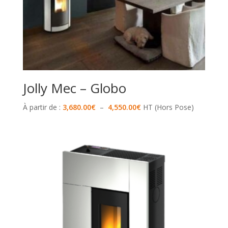
Jolly Mec – Globo
Plage
À partir de :
3,680.00
€
–
4,550.00
€
HT (Hors Pose)
de
prix :
3,680.00€
à
4,550.00€