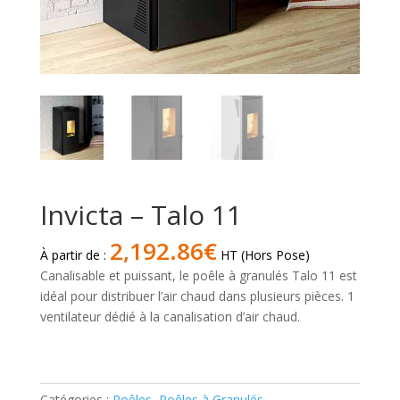
Invicta – Talo 11
2,192.86
€
À partir de :
HT (Hors Pose)
Canalisable et puissant, le poêle à granulés Talo 11 est
idéal pour distribuer l’air chaud dans plusieurs pièces. 1
ventilateur dédié à la canalisation d’air chaud.
quantité
de
Invicta
Catégories :
Poêles
,
Poêles à Granulés