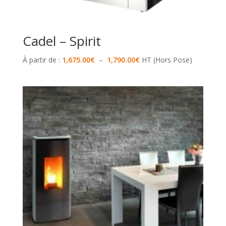
Cadel – Spirit
Plage
À partir de :
1,675.00
€
–
1,790.00
€
HT (Hors Pose)
de
prix :
1,675.00€
à
1,790.00€