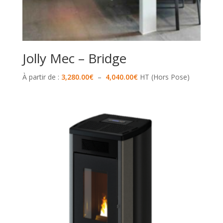
Jolly Mec – Bridge
Plage
À partir de :
3,280.00
€
–
4,040.00
€
HT (Hors Pose)
de
prix :
3,280.00€
à
4,040.00€