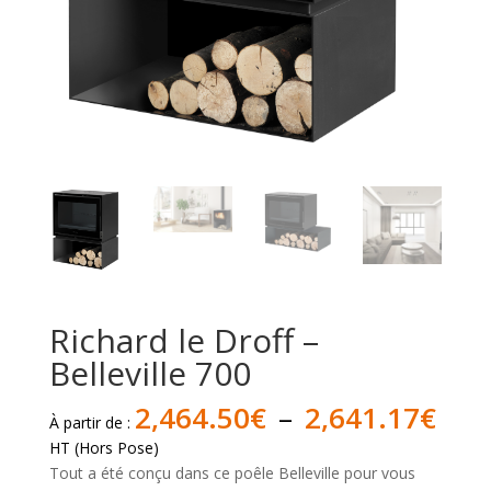
Richard le Droff –
Belleville 700
Pla
2,464.50
€
–
2,641.17
€
À partir de :
de
HT (Hors Pose)
prix 
Tout a été conçu dans ce poêle Belleville pour vous