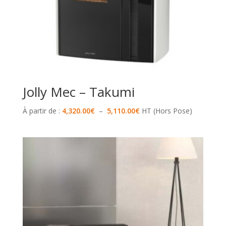
Jolly Mec – Takumi
Plage
À partir de :
4,320.00
€
–
5,110.00
€
HT (Hors Pose)
de
prix :
4,320.00€
à
5,110.00€