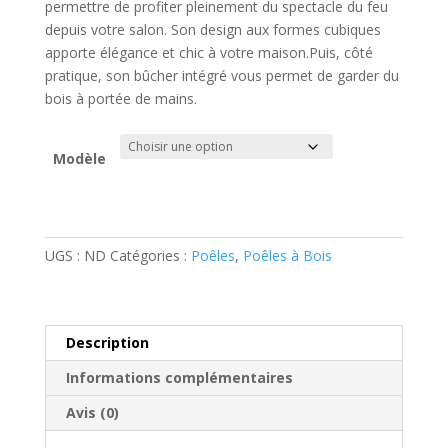
2,4
permettre de profiter pleinement du spectacle du feu
à
depuis votre salon. Son design aux formes cubiques
2,6
apporte élégance et chic à votre maison.Puis, côté
pratique, son bûcher intégré vous permet de garder du
bois à portée de mains.
Modèle
quantité
de
Richard
UGS :
ND
Catégories :
Poêles
,
Poêles à Bois
le
Droff
-
Description
Belleville
700
Informations complémentaires
Avis (0)