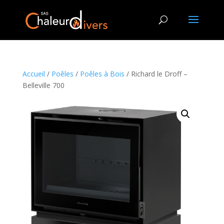
Accueil
/
Poêles
/
Poêles à Bois
/ Richard le Droff –
Belleville 700