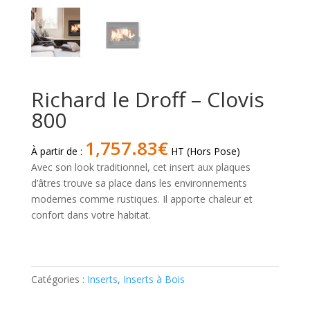
Richard le Droff – Clovis
800
1,757.83
€
À partir de :
HT (Hors Pose)
Avec son look traditionnel, cet insert aux plaques
d’âtres trouve sa place dans les environnements
modernes comme rustiques. Il apporte chaleur et
confort dans votre habitat.
quantité
de
Richard
Catégories :
Inserts
,
Inserts à Bois
le