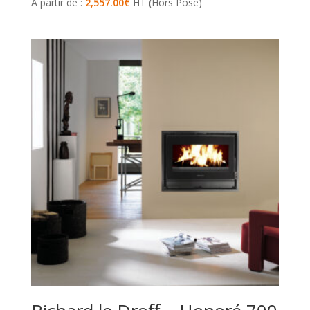
À partir de :
2,557.00
€
HT (Hors Pose)