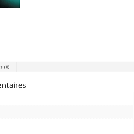
le
Droff
-
Valais
650T
s (0)
ntaires