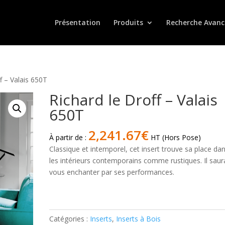
Présentation
Produits
Recherche Avanc
f – Valais 650T
Richard le Droff – Valais
650T
2,241.67
€
À partir de :
HT (Hors Pose)
Classique et intemporel, cet insert trouve sa place da
les intérieurs contemporains comme rustiques. Il saur
vous enchanter par ses performances.
quantité
de
Richard
Catégories :
Inserts
,
Inserts à Bois