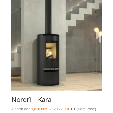
Nordrï – Kara
Plage
À partir de :
1,820.00
€
–
2,177.00
€
HT (Hors Pose)