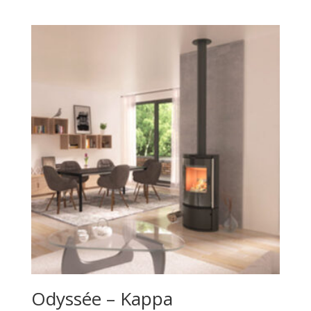
de
prix :
1,820.00€
à
2,177.00€
Odyssée – Kappa