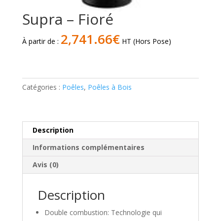
Supra – Fioré
2,741.66
€
À partir de :
HT (Hors Pose)
quantité
de
Supra
Catégories :
Poêles
,
Poêles à Bois
-
Fioré
Description
Informations complémentaires
Avis (0)
Description
Double combustion: Technologie qui