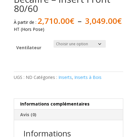
80/60
Pla
2,710.00
€
–
3,049.00
€
À partir de :
de
HT (Hors Pose)
prix 
2,7
à
Ventilateur
3,0
quantité
de
Becafire
UGS :
ND
Catégories :
Inserts
,
Inserts à Bois
-
Insert
Front
Informations complémentaires
80/60
Avis (0)
Informations