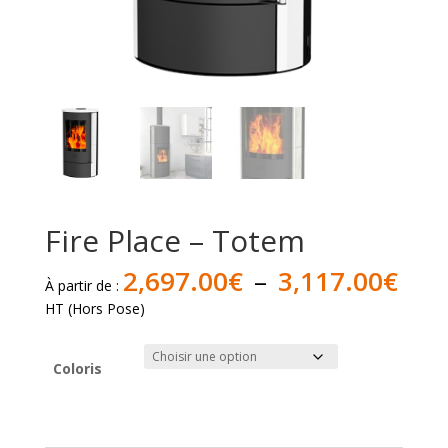
Fire Place – Totem
Pla
2,697.00
€
–
3,117.00
€
À partir de :
de
HT (Hors Pose)
prix 
2,6
à
Coloris
3,1
quantité
de