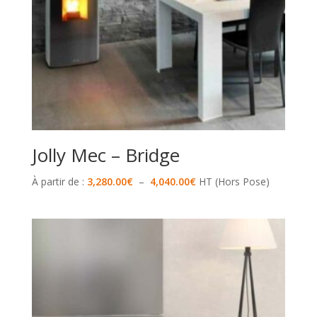
Jolly Mec – Bridge
Plage
À partir de :
3,280.00
€
–
4,040.00
€
HT (Hors Pose)
de
prix :
3,280.00€
à
4,040.00€