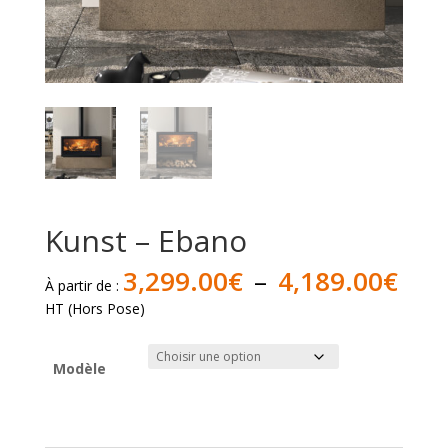
Kunst – Ebano
Pla
3,299.00
€
–
4,189.00
€
À partir de :
de
HT (Hors Pose)
prix 
3,2
à
Modèle
4,1
quantité
de