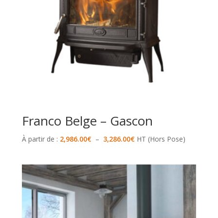
Franco Belge – Gascon
Plage
À partir de :
2,986.00
€
–
3,286.00
€
HT (Hors Pose)
de
prix :
2,986.00€
à
3,286.00€